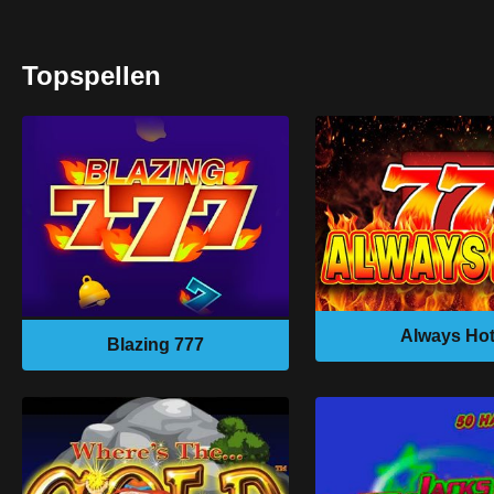
Wat je moet weten over verificatie, uitbetalingstijden e
Topspellen
Je kunt een Mond Casino promocode gebruiken, een stort
Apps en hoe je Mond Casino op je telefoon bereikt
Always Ho
Blazing 777