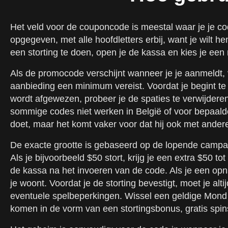
Het veld voor de couponcode is meestal waar je je cod
opgegeven, met alle hoofdletters erbij, want je wilt
een storting te doen, open je de kassa en kies je ee
Als de promocode verschijnt wanneer je je aanmeldt, v
aanbieding een minimum vereist. Voordat je begint te 
wordt afgewezen, probeer je de spaties te verwijderen
sommige codes niet werken in België of voor bepaald
doet, maar het komt vaker voor dat hij ook met ander
De exacte grootte is gebaseerd op de lopende campagn
Als je bijvoorbeeld $50 stort, krijg je een extra $50
de kassa na het invoeren van de code. Als je een opna
je woont. Voordat je de storting bevestigt, moet je al
eventuele spelbeperkingen. Wissel een geldige Mond
komen in de vorm van een stortingsbonus, gratis spin