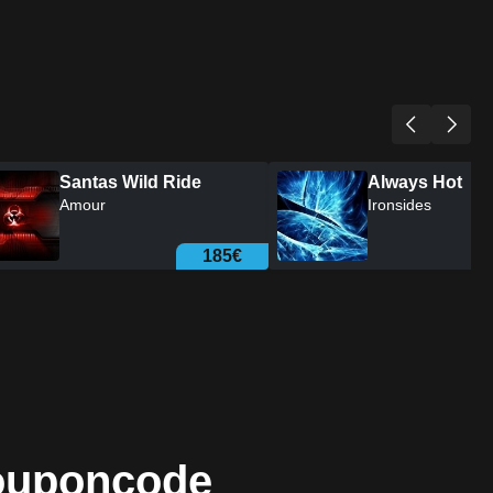
Santas Wild Ride
Always Hot
Amour
Ironsides
185€
couponcode