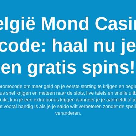
elgië Mond Casi
ode: haal nu j
en gratis spins!
omocode om meer geld op je eerste storting te krijgen en begin
s snel krijgen en meteen naar de slots, live tafels en snelle uit
, kun je een extra bonus krijgen wanneer je je aanmeldt of je 
 vooral handig is als je je saldo wilt verbeteren zonder de spel
veranderen.