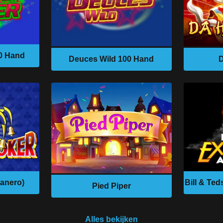
50 Hand
Deuces Wild 100 Hand
D
anero)
Bill & Ted
Pied Piper
Alles bekijken