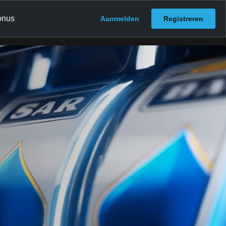
onus
Aanmelden
Registreren