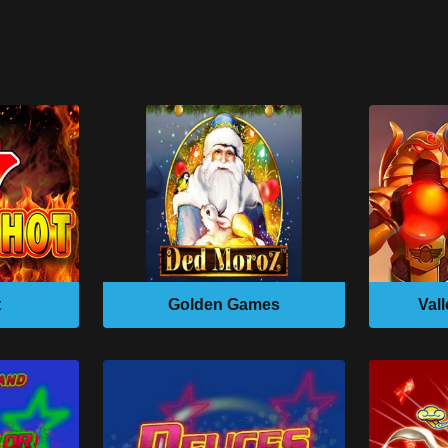
n limieten voor Mond Casino opnames
ing doen en spellen op je telefoon spelen zonder over te sch
t
Val
Golden Games