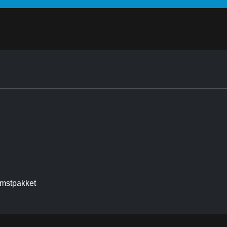
omstpakket
d Casino