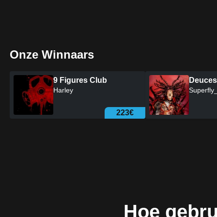
Onze Winnaars
9 Figures Club
Deuces
Harley
Superfly
223€
Hoe gebru