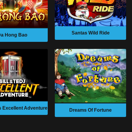
Santas Wild Ride
a Hong Bao
s Excellent Adventure
Dreams Of Fortune